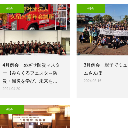
例会
例会
4月例会 めざせ防災マスタ
3月例会 親子でミュ
ー【みらくるフェスタ～防
ムさんぽ
災・減災を学び、未来を…
2024.03.16
2024.04.20
例会