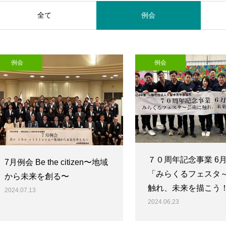
全て
例会
例会
例会
７０周年記念事業 6
7月例会 Be the citizen〜地域
「みらくるフェスタ
から未来を創る〜
触れ、未来を描こう
2024.07.13
2024.06.23