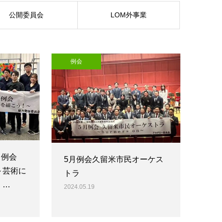
公開委員会
LOM外事業
例会
月例会
5月例会久留米市民オーケス
～芸術に
トラ
！…
2024.05.19