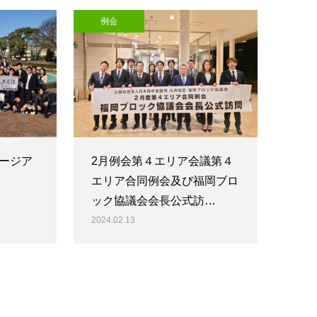
例会
ージア
2月例会第４エリア会議第４
エリア合同例会及び福岡ブロ
ック協議会会長公式訪…
2024.02.13